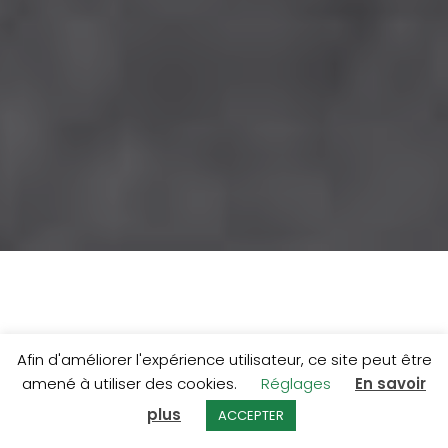
Afin d'améliorer l'expérience utilisateur, ce site peut être
amené à utiliser des cookies.
Réglages
En savoir

plus
05 65 71 94 22
ACCEPTER