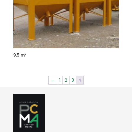
9,5 m³
←
1
2
3
4