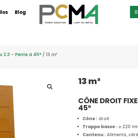
ilos
Blog
0
 x 2.3 – Pente à 45°
/ 13 m³
13 m³
CÔNE DROIT FIXE
45°
Cône :
droit
Trappe basse :
⌀ 220 mm
Contenu :
Aliments, cér