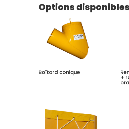
Options disponible
Boîtard conique
Rem
+ r
br