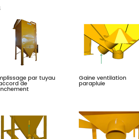
s
plissage par tuyau
Gaine ventilation
accord de
parapluie
anchement