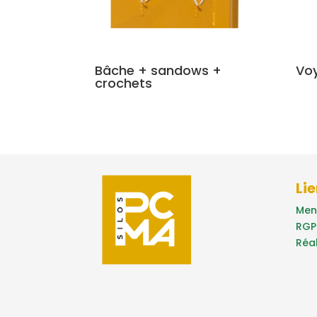
Bâche + sandows +
Voy
crochets
Lie
Men
RGP
Réa