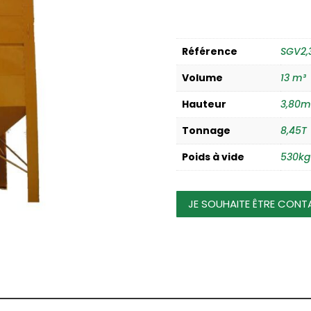
Référence
SGV2,
Volume
13 m³
Hauteur
3,80m
Tonnage
8,45T
Poids à vide
530kg
JE SOUHAITE ÊTRE CONT