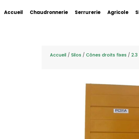
Accueil
Chaudronnerie
Serrurerie
Agricole
S
Accueil
/
Silos
/
Cônes droits fixes
/
2.3